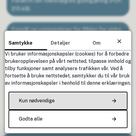
Forskrift om folkevalgtes godtgjøring
(PDF,
215 kB)
Formål og retningslinjer for Rådet for eldre
og mennesker med funksjonsnedsettelser
Samtykke
Detaljer
Om
(PDF, 282 kB)
Vi bruker informasjonskapsler (cookies) for å forbedre
brukeropplevelsen på vårt nettsted, tilpasse innhold og
tilby funksjoner samt analysere trafikken vår. Ved å
Fant du det du lette etter?
fortsette å bruke nettstedet, samtykker du til vår bruk
av informasjonskapsler i henhold til denne erklæringen.
Ja
Nei
Kun nødvendige
Godta alle