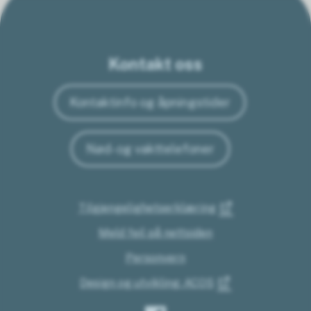
Kontakt oss
Kontaktinfo og åpningstider
Nød- og vakttelefoner
Tilgjengelighetserklæring
Meld feil på nettsiden
Personvern
Design og utvikling: ACOS