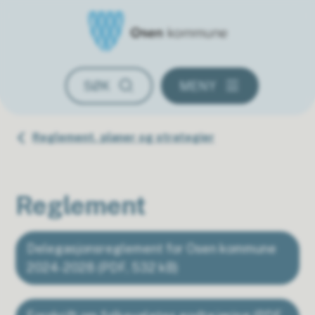
Osen kommune
SØK
MENY
Du er her:
Reglement, planer og strategier
Reglement
Delegasjonsreglement for Osen kommune
2024-2028
(PDF, 532 kB)