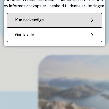
fortsette å bruke nettstedet, samtykker du til vår bruk
Uke 26: Irene og Maja
av informasjonskapsler i henhold til denne erklæringen.
Uke 27 - 28: Maja
Uke 29 - 32: Irene
Kun nødvendige
Uke 33: Irene og Maja
Uke 34 - 35: Maja
Godta alle