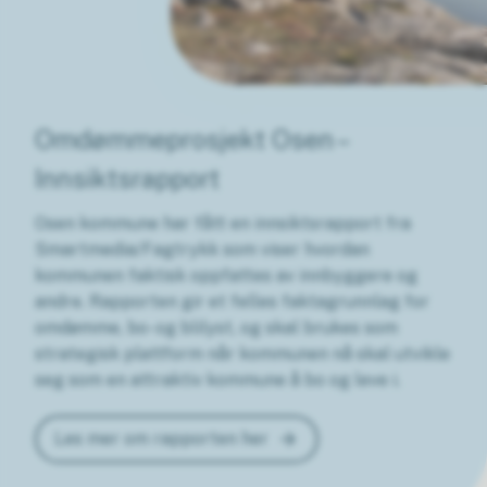
Omdømmeprosjekt Osen –
Innsiktsrapport
Osen kommune har fått en innsiktsrapport fra
Smartmedia/Fagtrykk som viser hvordan
kommunen faktisk oppfattes av innbyggere og
andre. Rapporten gir et felles faktagrunnlag for
omdømme, bo- og blilyst, og skal brukes som
strategisk plattform når kommunen nå skal utvikle
seg som en attraktiv kommune å bo og leve i.
Les mer om rapporten her