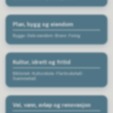
Plan, bygg og eiendom
Bygge - Dele eiendom - Brann - Feiing
Kultur, idrett og fritid
Bibliotek - Kulturskole - Flerbrukshall -
Svømmehall
Vei, vann, avløp og renovasjon