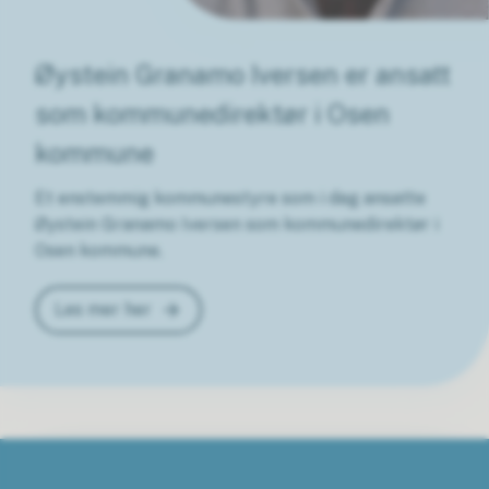
Øystein Granamo Iversen er ansatt
som kommunedirektør i Osen
kommune
Et enstemmig kommunestyre som i dag ansatte
Øystein Granamo Iversen som kommunedirektør i
Osen kommune.
Les mer her