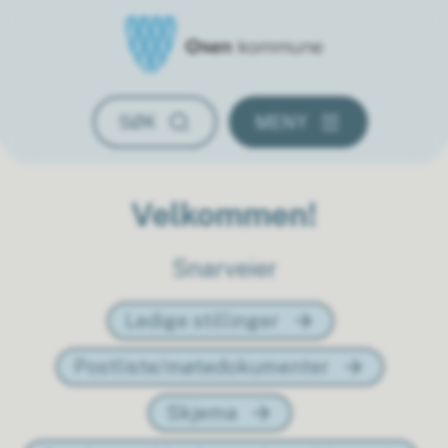
Osen kommune
SØK
MENY
Velkommen!
Indre Fosen kommune
Snarveier
Ledige stillinger
Postliste/møtedokumenter
Skjema