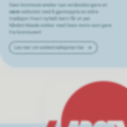
Osen kommune ønsker nye verdensborgere en
varm
velkomst med å gjennoppta en eldre
tradisjon: Hvert nyfødt barn får et par
håndstrikkede sokker med Osen-motiv som gave
fra kommunen!
Les mer om sokketradisjonen her