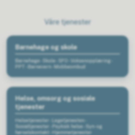
Våre tjenester
Barnehage og skole
Barnehage - Skole - SFO - Voksenopplæring -
PPT - Barnevern - Mobbeombud
Helse, omsorg og sosiale
tjenester
Helsetjenester - Legetjenesten -
Sosialtjenester - Psykisk helse - Syn- og
hørselskontakt - Hjemmetjenester