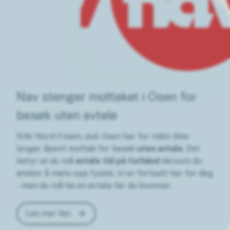
Nav stenger mottaket i Osen for
besøk uten avtale
NAV Nord-Fosen, avd. Osen har for tiden ikke
lenger åpent mottak for besøk
uten avtale
. Det
betyr at du må
avtale tid på forhånd
dersom du
ønsker å møte opp fysisk. Vi er fortsatt her for deg
– men du må ha en avtale før du kommer.
Les mer her.