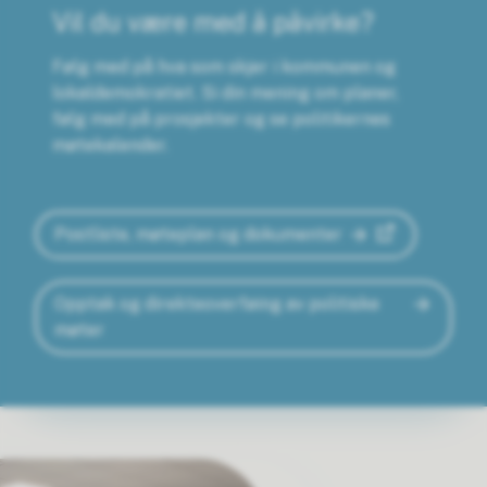
Vil du være med å påvirke?
Følg med på hva som skjer i kommunen og
lokaldemokratiet. Si din mening om planer,
følg med på prosjekter og se politikernes
møtekalender.
Postliste, møteplan og dokumenter
Opptak og direkteoverføing av politiske
møter