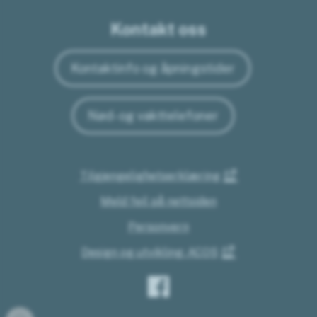
Kontakt oss
Kontaktinfo og åpningstider
Nød- og vakttelefoner
Tilgjengelighetserklæring
Meld feil på nettsiden
Personvern
Design og utvikling: ACOS