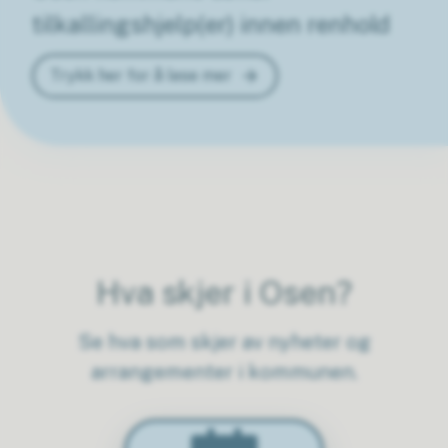
tilkallingshjelp(er) innen renhold
Trykk her for å lese mer
Hva skjer i Osen?
Se hva som skjer av nyheter og
arrangementer i kommunen.