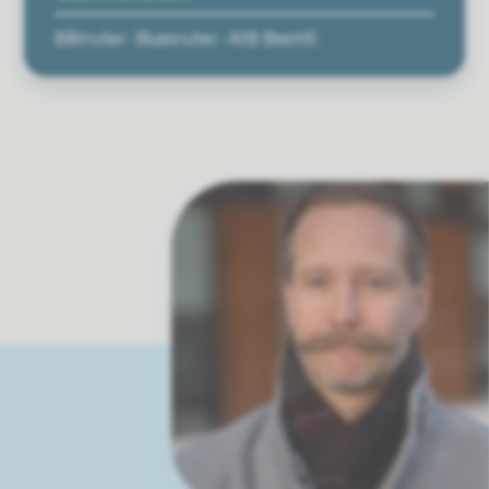
Båtruter - Bussruter - AtB Bestill