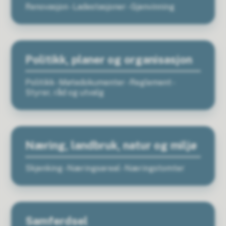
Renovasjon - Ladestasjoner - Gjenvinning
Politikk, planer og organisasjon
Politikk - Møtedokumenter - Reglement -
Styrer, råd og utvalg
Næring, landbruk, natur og miljø
Skjenking - Næringsareal - Næringstomter
Samferdsel