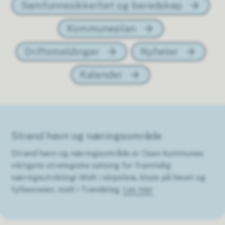
Samfunnssikkerhet og beredskap
Kommuneplan
Driftsmeldinger
Nyheter
Kalender
Strand havn og næringsområde
Strand havn og næringsområde er Osen kommunes
viktigste strategiske satsing for framtidig
næringsutvikling! Midt i skipsleia, kloss på havet og
fylkesveien, midt i Trøndelag.
Les mer