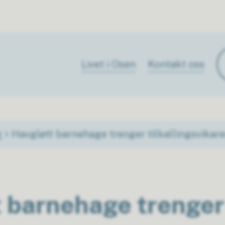
Livet i Osen
Kontakt oss
r
Havgløtt barnehage trenger tilkallingsvikare
t barnehage trenger