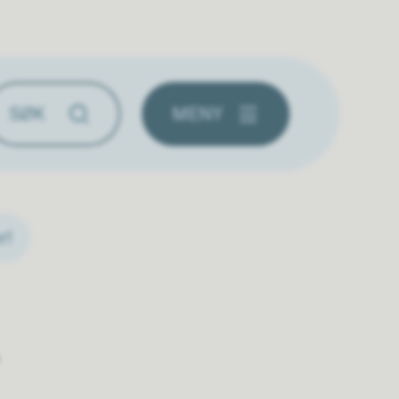
MENY
r!