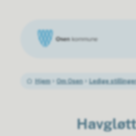
Osen kommune
Du er her:
Hjem
Om Osen
Ledige stillinge
Havgløt