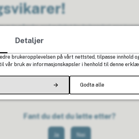
gsvikarer!
minimum to måneder, med mulighet for forlengelse), men tren
e noe for deg?
Detaljer
iken Rasmussen på telefon: 971 82 572
edre brukeropplevelsen på vårt nettsted, tilpasse innhold og
mussen@osen.kommune.no
il vår bruk av informasjonskapsler i henhold til denne erklæ
fr. Barnehagelovens §30
Godta alle
ferdigheter jfr. Barnehageloven §27 (Nivå A2 og B)
Fant du det du lette etter?
Ja
Nei