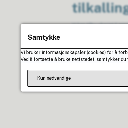
tilkallin
Vi kan tilby vikariat (i 
litt av og til. Kan det vær
Samtykke
Ta kontakt med styrer Ma
Vi bruker informasjonskapsler (cookies) for å forb
Eller epost: maiken.ras
Ved å fortsette å bruke nettstedet, samtykker du t
Politiattest må leveres j
Kun nødvendige
Det stilles krav til norsk