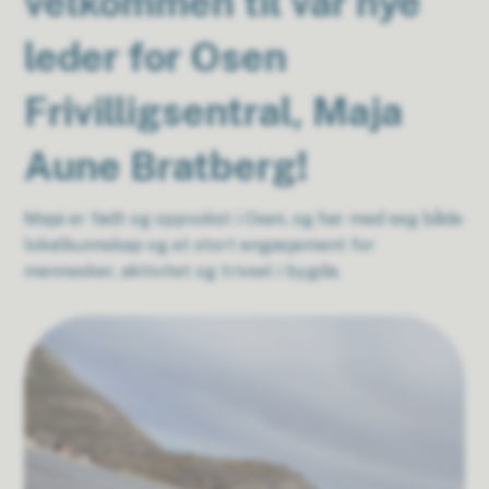
velkommen til vår nye
leder for Osen
Frivilligsentral, Maja
Aune Bratberg!
Maja er født og oppvokst i Osen, og har med seg både
lokalkunnskap og et stort engasjement for
mennesker, aktivitet og trivsel i bygda.