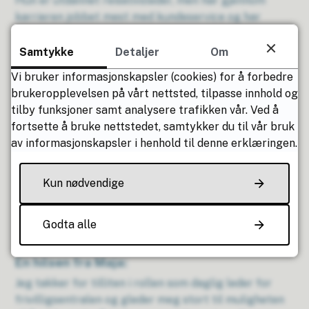
Hun er utdannet reiselivsleder, men har gjennom
karrieren jobbet mest med kundeservice og har
tilbrakt de siste 14 årene som ansatt i Modino. Der
har hun fått god erfaring med å møte mennesker,
Samtykke
Detaljer
Om
finne gode løsninger og skape positive
Vi bruker informasjonskapsler (cookies) for å forbedre
kundeopplevelser.
brukeropplevelsen på vårt nettsted, tilpasse innhold og
tilby funksjoner samt analysere trafikken vår. Ved å
På fritiden liker Maja å være aktiv, gjerne i aktiviteter
fortsette å bruke nettstedet, samtykker du til vår bruk
og på turer alene eller med barna. Hun er også
av informasjonskapsler i henhold til denne erklæringen.
engasjert i idrettslaget og stiller villig opp når det
skjer noe i bygda. Denne kombinasjonen av energi,
omtanke og stå-på-vilje vil komme godt med i jobben
Kun nødvendige
som leder for Frivilligsentralen.
Godta alle
En hilsen fra Maja:
Jeg takker for tilliten i rollen som daglig leder for
frivilligsentralen og gleder meg stort til muligheten