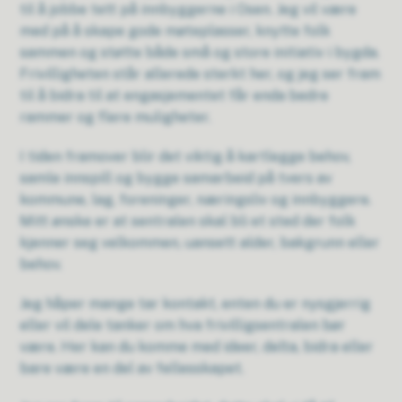
til å jobbe tett på innbyggerne i Osen. Jeg vil være
med på å skape gode møteplasser, knytte folk
sammen og støtte både små og store initiativ i bygda.
Frivilligheten står allerede sterkt her, og jeg ser fram
til å bidra til at engasjementet får enda bedre
rammer og flere muligheter.
I tiden framover blir det viktig å kartlegge behov,
samle innspill og bygge samarbeid på tvers av
kommune, lag, foreninger, næringsliv og innbyggere.
Mitt ønske er at sentralen skal bli et sted der folk
kjenner seg velkommen, uansett alder, bakgrunn eller
behov.
Jeg håper mange tar kontakt, enten du er nysgjerrig
eller vil dele tanker om hva frivilligsentralen bør
være. Her kan du komme med ideer, delta, bidra eller
bare være en del av fellesskapet.