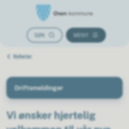
Osen kommune
SØK
MENY
Du er her:
Nyheter
Driftsmeldinger
Vi ønsker hjertelig