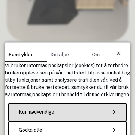
Nå er selvbetjeningsautomaten på plass på
Samtykke
Detaljer
Om
biblioteket😊 men for å få ta den i bruk så må
lånekort aktiveres i skranken.
Vi bruker informasjonskapsler (cookies) for å forbedre
brukeropplevelsen på vårt nettsted, tilpasse innhold og
Irene er å treffe på mandager 10:00—13:00 og
tilby funksjoner samt analysere trafikken vår. Ved å
torsdager fra 11:30 – 19:00
fortsette å bruke nettstedet, samtykker du til vår bruk
av informasjonskapsler i henhold til denne erklæringen.
Kun nødvendige
Godta alle