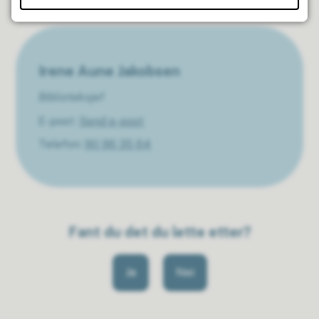
Har du spørsmål?
Irene Aune Jakobsen
Biblioteksjef
E-post
Send e-post
Telefon
90 96 35 64
Fant du det du lette etter?
Ja
Nei