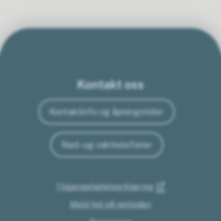
Kontakt oss
Kontaktinfo og åpningstider
Nød- og vakttelefoner
Tilgjengelighetserklæring
Meld feil på nettsiden