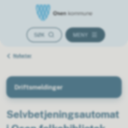
Osen kommune
SØK
MENY
Du er her:
Nyheter
Driftsmeldinger
Selvbetjeningsautomat