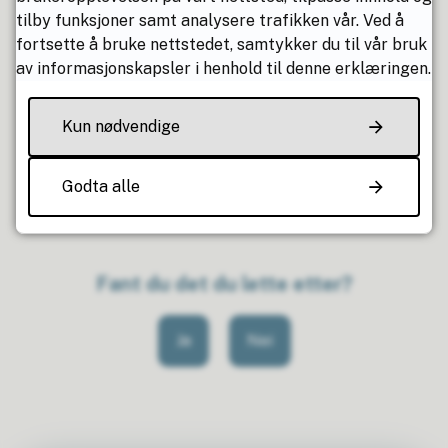
Samarbeidet vil gavne både Osen og Åfjord
tilby funksjoner samt analysere trafikken vår. Ved å
kommuner.
fortsette å bruke nettstedet, samtykker du til vår bruk
av informasjonskapsler i henhold til denne erklæringen.
For innbyggerne, både fastboende og hytteboende
skal det som tidligere søkes om tiltak (byggesak osv.)
Kun nødvendige
til Osen kommune.
Samarbeidet er trådt i kraft, og fremover vil
Godta alle
saksbehandlingen skje i Åfjord.
Fant du det du lette etter?
Ja
Nei