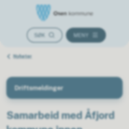
Osen kommune
SØK
MENY
Du er her:
Nyheter
Driftsmeldinger
Samarbeid med Åfjord