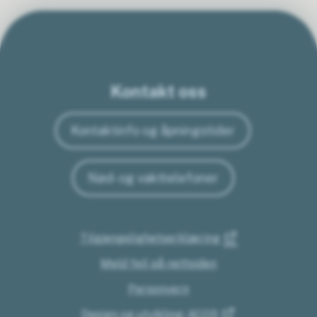
Kontakt oss
Kontaktinfo og åpningstider
Nød- og vakttelefoner
Tilgjengelighetserklæring
Meld feil på nettsiden
Personvern
Design og utvikling: ACOS