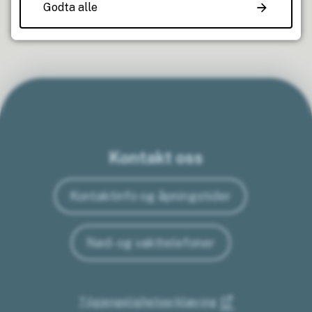
Godta alle
Kontakt oss
Kontaktinfo og åpningstider
Nød- og vakttelefoner
Tilgjengelighetserklæring