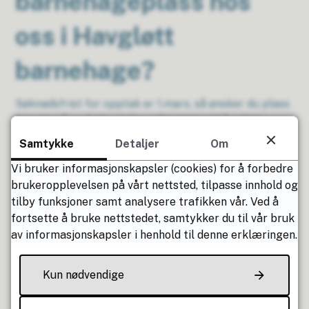
barnehageplass hos
oss i Havgløtt
barnehage?
Søknadsfrist for opptak er 1.mars, så ønsker du plass
hos oss så er du hjertelig velkommen til å søke!
Samtykke
Detaljer
Om
Søknad om ny plass kan du gjøre gjennom lenken
Vi bruker informasjonskapsler (cookies) for å forbedre
under.
brukeropplevelsen på vårt nettsted, tilpasse innhold og
tilby funksjoner samt analysere trafikken vår. Ved å
Søknadsskjema
fortsette å bruke nettstedet, samtykker du til vår bruk
av informasjonskapsler i henhold til denne erklæringen.
Fant du det du lette etter?
Kun nødvendige
Ja
Nei