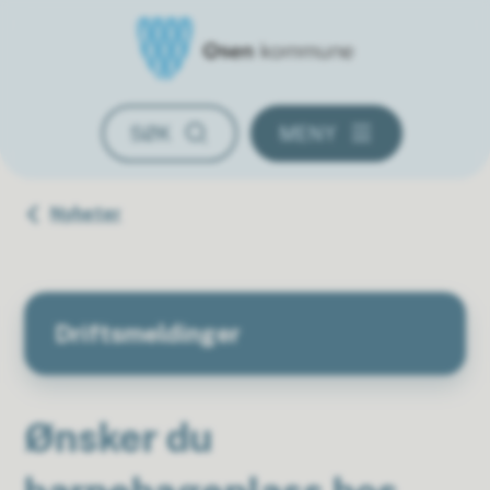
Osen kommune
SØK
MENY
Du er her:
Nyheter
Driftsmeldinger
Ønsker du