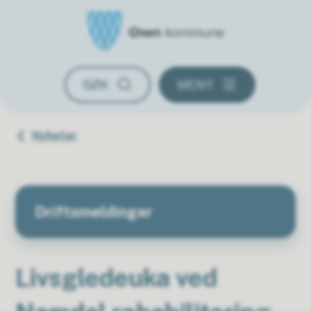
Osen kommune
SØK
MENY
Du er her:
Nyheter
Driftsmeldinger
Livsgledeuka ved