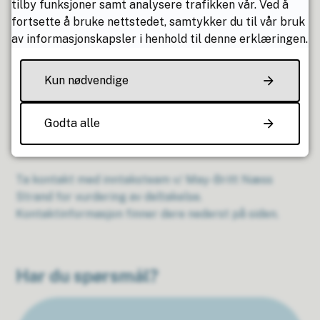
tilby funksjoner samt analysere trafikken vår. Ved å
overføringsverdi til man kommer hjem. Man bor på
fortsette å bruke nettstedet, samtykker du til vår bruk
enkeltrom ved senteret, spiser alle måltider i
av informasjonskapsler i henhold til denne erklæringen.
fellesskap med øvrige deltakere og det er stor vekt
på den sosiale aktiviteten og kontakten mellom
Kun nødvendige
deltakerne.
Sitat fra deltaker på tidligere Livsgledeuke:
Godta alle
«Jeg har fått en ny giv. Livsgledeuke må flere få
tilbud om»
Ta kontakt med inntaksteam v/ May-Britt Næss
Strand for vurdering av deltakelse.
Kontaktinformasjon finner dere nederst på siden.
Har du spørsmål?