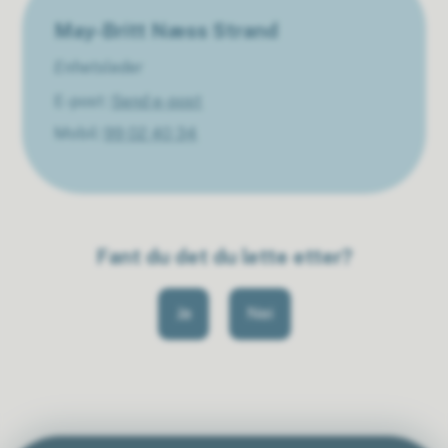
May-Britt Næss Strand
Enhetsleder
E-post
Send e-post
Mobil
99 02 40 34
Fant du det du lette etter?
Ja
Nei