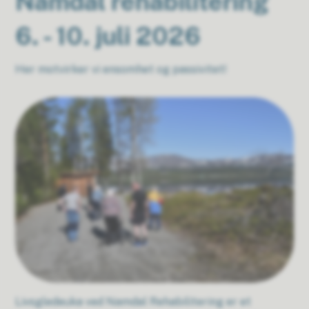
Namdal rehabilitering
6. - 10. juli 2026
Her motvirker vi ensomhet og passivitet!
Livsgledeuka ved Namdal Rehabilitering er et