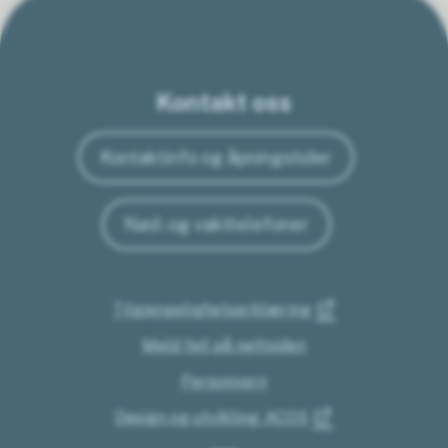
Kontakt oss
Kontaktinfo og åpningstider
Nød- og vakttelefoner
Tilgjengelighetserklæring
Meld feil på nettsiden
Personvern
Design og utvikling: ACOS