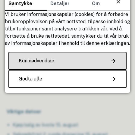
Samtykke
Detaljer
Om
Bygdeutviklingsmidler – Innovasjon Norge
Vi bruker informasjonskapsler (cookies) for å forbedre
Landbruksplast
brukeropplevelsen på vårt nettsted, tilpasse innhold og
Statusoppdatering Landbrukskontoret 2025
tilby funksjoner samt analysere trafikken vår. Ved å
fortsette å bruke nettstedet, samtykker du til vår bruk
Ferieavvikling
av informasjonskapsler i henhold til denne erklæringen.
Kun nødvendige
Vedlagt ligger også invitasjon til markdag!
Vi ønsker alle en riktig fin sommer!
Godta alle
-Landbrukskontoret
Viktige datoer
Kjøp/salg av kvote 15. august
Søknadsfrist 2. runde drenering 15. august