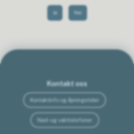
Ja
Nei
Kontakt oss
Kontaktinfo og åpningstider
Nød- og vakttelefoner