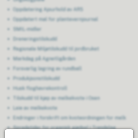
Oppdatering Ajourhold av AR5
Oppdatert mal for plantevernjournal
SMIL-midler
Dreneringstilskudd
Regionale Miljøtilskudd til jordbruket
Markdag på Agnetligården
Forsvarlig lagring av rundball
Produkjsonstilskudd
Husk floghavrekontroll
Tilskudd til kjøp av melkekvote i Osen
Leie av melkekvote
Endringer i forskrift om kvoteordningen for melk
Spredetider for organisk gjødsel i Trøndelag
Tilskudd til avløsning ved sykdom mv.