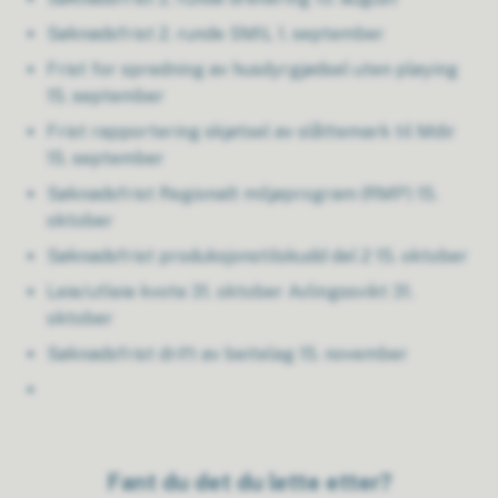
Søknadsfrist 2. runde SMIL 1. september
Frist for spredning av husdyrgjødsel uten pløying
15. september
Frist rapportering skjøtsel av slåttemark til Mdir
15. september
Søknadsfrist Regionalt miljøprogram (RMP) 15.
oktober
Søknadsfrist produksjonstilskudd del 2 15. oktober
Leie/utleie kvote 31. oktober Avlingssvikt 31.
oktober
Søknadsfrist drift av beitelag 15. november
Fant du det du lette etter?