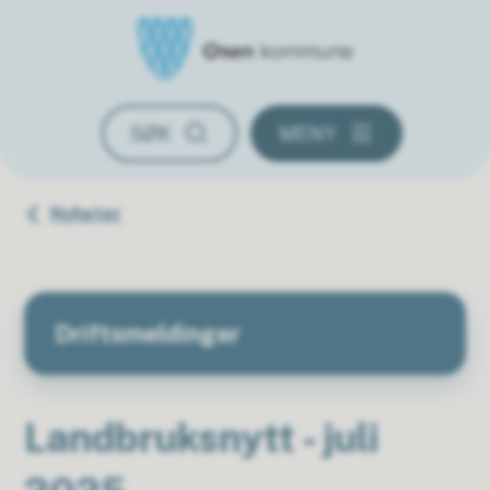
Osen kommune
SØK
MENY
Du er her:
Nyheter
Driftsmeldinger
Landbruksnytt - juli