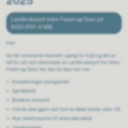
2025
Landbruksnytt Indre Fosen og Osen juli
2025
(PDF, 6 MB)
Hei!
Da har sommeren kommet i gang for fullt og det er
tid for ett nytt eksemplar av Landbruksnytt for Indre
Fosen og Osen, her kan du lese mer om:
Klimabetinget avlingssvikt
Gjerdehold
Bondens nettverk
Hva du skal gjøre ved funn av døde husdyr eller vilt
Nye telefonnumre til veterinærvakta
Ungskogpleie