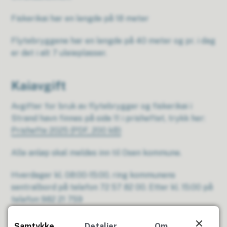
Fiskerikai har en lengde på 18 meter
Flytebryggene har en lengde på 40 meter og pr. i dag
er det i alt 7 uleieplasser.
Kaiavgift
Avgifter for bruk av flytebrygger og fiskerikai i
Strand havn finnes på side 11 i prisheftet, trykk her:
Prishefte 2025
(PDF, 200 kB)
Alle anløp skal meldes inn til Osen kommune.
Hverdager kl. 08:00-15:00, ring kommunens
sentralbord på telefon 72 57 82 00. Etter kl. 15:00 på
telefon 982 21 759
Samtykke
Detaljer
Om