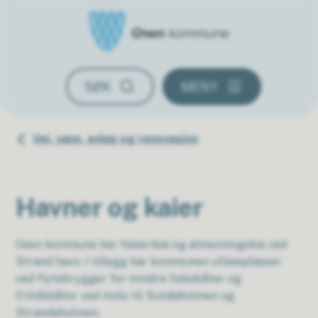
Osen kommune
SØK
MENY
Du er her:
Vei, vann, avløp og renovasjon
Havner og kaier
Osen kommune har fiskerikai og almenningskai ved
Strand havn. I tillegg har kommunen utleieplasser
ved flytebrygger for mindre fiskebåter og
fritidsbåter ved molo til Sundaholmen og
Strandaholmen.