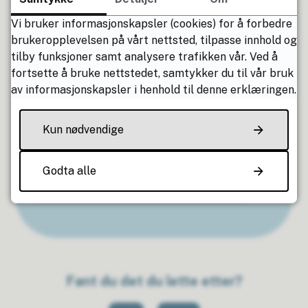
Har du spørsmål?
Vi bruker informasjonskapsler (cookies) for å forbedre
brukeropplevelsen på vårt nettsted, tilpasse innhold og
tilby funksjoner samt analysere trafikken vår. Ved å
fortsette å bruke nettstedet, samtykker du til vår bruk
Jo Terje Stein
av informasjonskapsler i henhold til denne erklæringen.
Leder samfunn og teknisk
Kun nødvendige
E-post
Send e-post
Telefon
98 22 17 59
Godta alle
Teknisk, eiendom og infrastruktur, landbruk,
samferdsel, interkommunale samarbeid.
Fant du det du lette etter?