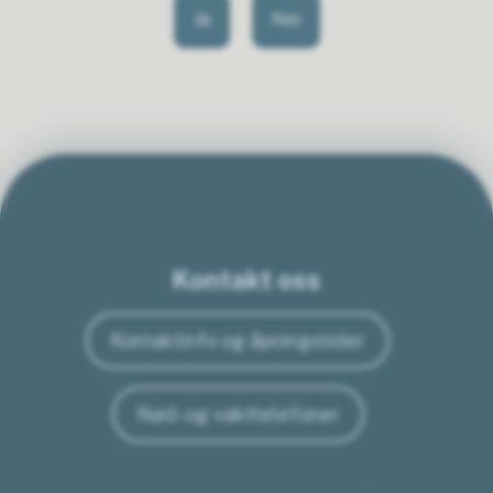
Ja
Nei
Kontakt oss
Kontaktinfo og åpningstider
Nød- og vakttelefoner