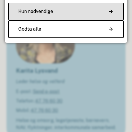
Kun nødvendige
Godta alle
Karita Lysvand
Leder helse og velferd
E-post
Send e-post
Telefon
47 76 60 30
Mobil
47 76 60 30
Helse og omsorg, legetjeneste, barnevern,
NAV, flyktninger, interkommunale samarbeid.