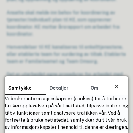
Ansatte skal melde inn behov for koordinering av
tjenester/individuell plan til KE, som oppnevner
koordinator. KE mottar årsrapport om arbeidet fra
koordinator.
Henvendelser til KE kanaliseres til enkelttjenestene,
eller etablerte team for vurdering av tiltak. Etablerte
team er Familieteamet og Team Omsorg.
Det er utarbeidet egne prosedyrer for arbeidet med
individuell plan, koordinatorfunksjon og
Samtykke
Detaljer
Om
ansvarsgrupper.
Vi bruker informasjonskapsler (cookies) for å forbedre
brukeropplevelsen på vårt nettsted, tilpasse innhold og
tilby funksjoner samt analysere trafikken vår. Ved å
Har du spørsmål?
fortsette å bruke nettstedet, samtykker du til vår bruk
av informasjonskapsler i henhold til denne erklæringen.