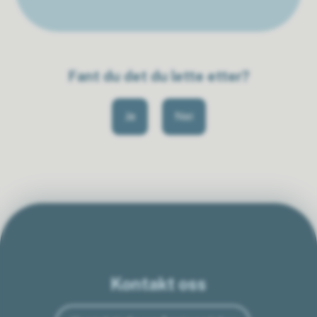
Fant du det du lette etter?
Ja
Nei
Kontakt oss