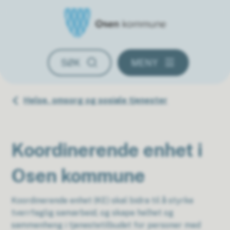
Osen kommune
SØK
MENY
Du er her:
Helse, omsorg og sosiale tjenester
Koordinerende enhet i
Osen kommune
Koordinerende enhet (KE) skal bidra til å styrke
tverrfaglig samarbeid, og skape helhet og
sammenheng i tjenestetilbudet for personer med