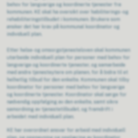
behov for langvarige og koordinerte tjenester fra
kommunen. KE skal ha oversikt over habiliterings- og
rehabiliteringstilbudet i kommunen. Brukere som
ønsker det har krav på kommunal koordinator og
individuell plan.
Etter helse- og omsorgstjenesteloven skal kommunen
utarbeide individuell plan for personer med behov for
langvarige og koordinerte tjenester, og samarbeide
med andre tjenesteytere om planen, for å bidra til et
helhetlig tilbud for den enkelte. Kommunen skal tilby
koordinator for personer med behov for langvarige
og koordinerte tjenester. Koordinator skal sørge for
nødvendig oppfølging av den enkelte, samt sikre
samordning av tjenestetilbudet, og framdrift i
arbeidet med individuell plan.
KE har overordnet ansvar for arbeid med individuell
plan, og oppnevning og opplæring av koordinator.