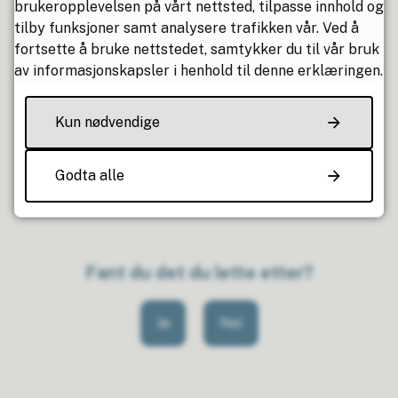
brukeropplevelsen på vårt nettsted, tilpasse innhold og
Alle elever ved grunnskolen i Osen kommune kan få
tilby funksjoner samt analysere trafikken vår. Ved å
elevpermisjon dersom søknad blir innvilget.
fortsette å bruke nettstedet, samtykker du til vår bruk
av informasjonskapsler i henhold til denne erklæringen.
Publisert
19.05.2023 14:12
Kun nødvendige
Sist endret
26.05.2026 10:40
Godta alle
Har du spørsmål?
Fant du det du lette etter?
Ja
Nei