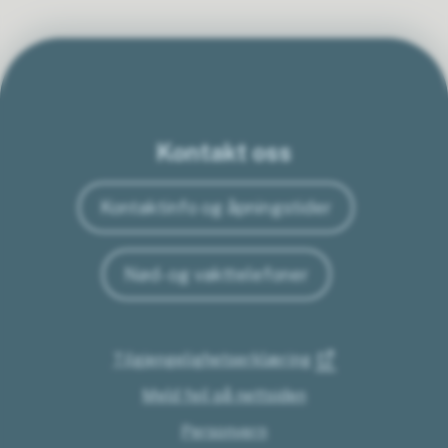
Kontakt oss
Kontaktinfo og åpningstider
Nød- og vakttelefoner
Tilgjengelighetserklæring
Meld feil på nettsiden
Personvern