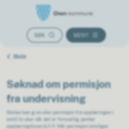
Osen kommune
SØK
MENY
Du er her:
Skole
Søknad om permisjon
fra undervisning
Skolen kan gi en elev permisjon fra opplæringen i
inntil to uker når det er forsvarlig, jamfør
opplæringsloven § 2-11. Når permisjon innvilges